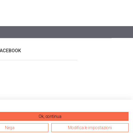
FACEBOOK
Ok, continua
Nega
Modifica le impostazioni
ale dei contenuti. |
Credits