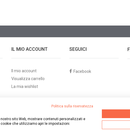
IL MIO ACCOUNT
SEGUICI
Il mio account
Facebook
Visualizza carrello
La mia wishlist
Politica sulla riservatezza
 il nostro sito Web, mostrare contenuti personalizzati e
i cookie che utilizziamo apri le impostazioni.
-209176 - PEC: margherita.revelli@pec.it - È vietata la riproduzione parziale o tot