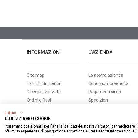
INFORMAZIONI
L'AZIENDA
Site map
La nostra azienda
Termini di ricerca
Condizioni di vendita
Ricerca avanzata
Pagamenti sicuri
Ordini e Resi
Spedizioni
Contattaci
Privacy
italiano
UTILIZZIAMO I COOKIE
Potremmo posizionarli per l'analisi dei dati dei nostri visitatori, per migliorare
offrirti un'esperienza di navigazione eccezionale. Per ulteriori informazioni su
©
2026 Az.Agr. Revelli Margherita - P.IVA 02026180048 - N. REA: CN