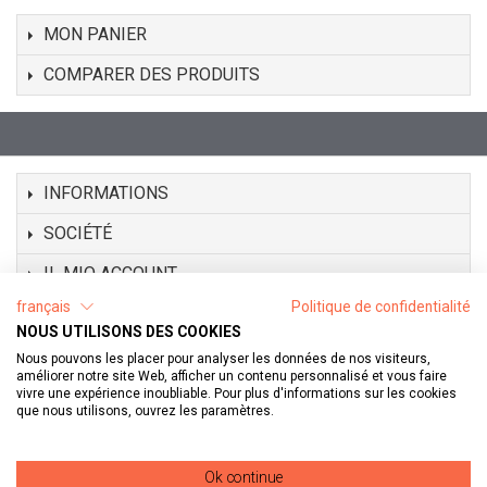
MON PANIER
COMPARER DES PRODUITS
INFORMATIONS
SOCIÉTÉ
IL MIO ACCOUNT
français
Politique de confidentialité
SUIVEZ-NOUS
NOUS UTILISONS DES COOKIES
FACEBOOK PAGE
Nous pouvons les placer pour analyser les données de nos visiteurs,
améliorer notre site Web, afficher un contenu personnalisé et vous faire
vivre une expérience inoubliable. Pour plus d'informations sur les cookies
que nous utilisons, ouvrez les paramètres.
©
2026 Az.Agr. Revelli Margherita - P.IVA 02026180048 - N. REA: CN-209176
Ok continue
- PEC: margherita.revelli@pec.it - È vietata la riproduzione parziale o totale